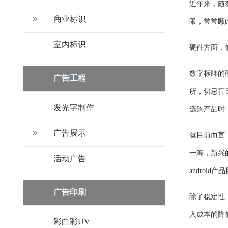
近年来，随
商业标识
限，常常顾
室内标识
硬件方面，
数字标牌的
广告工程
所，切忌盲
发光字制作
选购产品时
广告展示
就目前而言，
一筹，新兴
活动广告
androi
广告印刷
除了稳定性
入成本的降
彩白彩UV