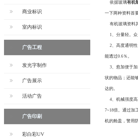
依据玻璃
有机
商业标识
一下两种资料首
有机玻璃资料其
室内标识
1、分量轻。众所
2、高度通明性
广告工程
能透过0.6％。
发光字制作
3、愈加便于加
状的物品；还能
广告展示
达的。
活动广告
4、机械强度高
7~18倍。通
广告印刷
机的舱盖，警用
彩白彩UV