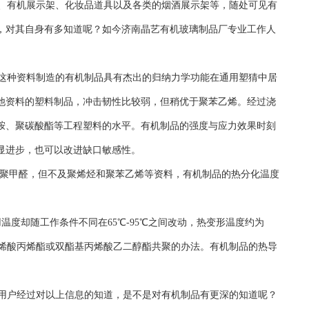
、有机展示架、化妆品道具以及各类的烟酒展示架等，随处可见有
，对其自身有多知道呢？如今济南晶艺有机玻璃制品厂专业工作人
这种资料制造的有机制品具有杰出的归纳力学功能在通用塑猜中居
他资料的塑料制品，冲击韧性比较弱，但稍优于聚苯乙烯。经过浇
胺、聚碳酸酯等工程塑料的水平。有机制品的强度与应力效果时刻
显进步，也可以改进缺口敏感性。
和聚甲醛，但不及聚烯烃和聚苯乙烯等资料，有机制品的热分化温度
度却随工作条件不同在65℃-95℃之间改动，热变形温度约为
甲基丙烯酸丙烯酯或双酯基丙烯酸乙二醇酯共聚的办法。有机制品的热导
用户经过对以上信息的知道，是不是对有机制品有更深的知道呢？