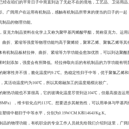
已经在咱们的平常日子中简直到达了无处不在的境地，工艺品、卫浴用品
影。广阔用户在运用有机制品，感触有机制品所带来的便当的日子的一起
机制品的物理功能。
亚克力制品资料在化学上又称为聚甲基丙烯酸甲酯，简称亚克力。运用
、曲折、紧缩等强度等物理功能均高于聚烯烃，聚苯乙烯、聚氯乙烯等其
体有机制品板材拉伸、曲折、紧缩等力学功能会愈加优胜，可以到达聚酰
果时刻添加，强度会有所降低。经拉伸取向后的有机制品的力学功能有明
耐寒性并不强，脆化温度约9.2℃。热稳定性归于中等，优于聚氯乙烯
0℃，其活动温度约为160℃，所以其熔融加工的温度规模比较广。
耐热功能也不算很高，它的玻璃化温度尽管到达104℃，但最高接连运用温
1.18MPa），维卡软化点约113℃。想要进步其耐热性，可以用单体与
猜中都归于中等水平，分别为0.19W/CM.K和1464J/Kg.K。
品的物理功能，有机职业的专业工作人员就先给我们介绍到这里，广阔