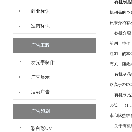
有机制品
商业标识
机制品的身
员来介绍有
室内标识
教授介绍，
前列，拉伸
广告工程
注加工的本
发光字制作
有关，随效
有机制品的
广告展示
略高于27
活动广告
有机制品的
96℃ （
广告印刷
率和比热容在塑
关于有机制
彩白彩UV